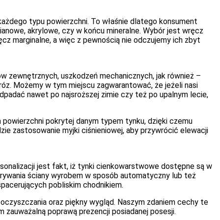
 każdego typu powierzchni. To właśnie dlatego konsument
anowe, akrylowe, czy w końcu mineralne. Wybór jest wręcz
z marginalne, a więc z pewnością nie odczujemy ich zbyt
.
ów zewnętrznych, uszkodzeń mechanicznych, jak również –
róz. Możemy w tym miejscu zagwarantować, że jeżeli nasi
dpadać nawet po najsroższej zimie czy też po upalnym lecie,
 powierzchni pokrytej danym typem tynku, dzięki czemu
ie zastosowanie myjki ciśnieniowej, aby przywrócić elewacji
onalizacji jest fakt, iż tynki cienkowarstwowe dostępne są w
krywania ściany wyrobem w sposób automatyczny lub też
spacerujących pobliskim chodnikiem.
 oczyszczania oraz piękny wygląd. Naszym zdaniem cechy te
zauważalną poprawą prezencji posiadanej posesji.