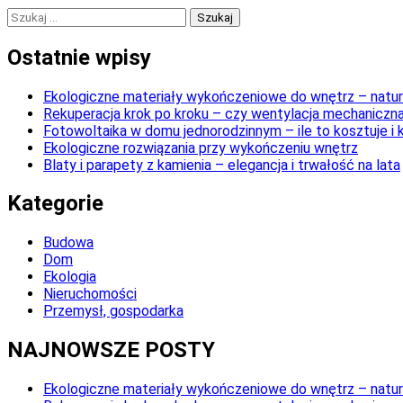
Szukaj:
Ostatnie wpisy
Ekologiczne materiały wykończeniowe do wnętrz – natura
Rekuperacja krok po kroku – czy wentylacja mechaniczna
Fotowoltaika w domu jednorodzinnym – ile to kosztuje i 
Ekologiczne rozwiązania przy wykończeniu wnętrz
Blaty i parapety z kamienia – elegancja i trwałość na lata
Kategorie
Budowa
Dom
Ekologia
Nieruchomości
Przemysł, gospodarka
NAJNOWSZE POSTY
Ekologiczne materiały wykończeniowe do wnętrz – natura