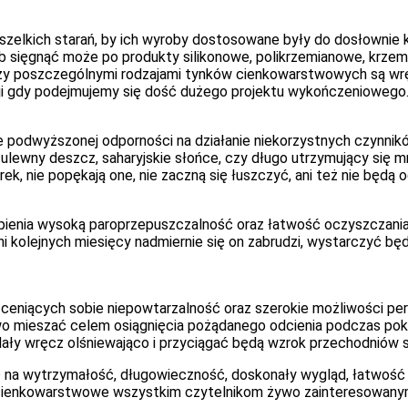
wszelkich starań, by ich wyroby dostosowane były do dosłownie
sięgnąć może po produkty silikonowe, polikrzemianowe, krzemi
y poszczególnymi rodzajami tynków cienkowarstwowych są wręc
acji gdy podejmujemy się dość dużego projektu wykończeniowego
 podwyższonej odporności na działanie niekorzystnych czynnik
lewny deszcz, saharyjskie słońce, czy długo utrzymujący się m
 nie popękają one, nie zaczną się łuszczyć, ani też nie będą o
pienia wysoką paroprzepuszczalność oraz łatwość oczyszczania
kolejnych miesięcy nadmiernie się on zabrudzi, wystarczyć będz
ceniących sobie niepowtarzalność oraz szerokie możliwości pers
wo mieszać celem osiągnięcia pożądanego odcienia podczas po
ądały wręcz olśniewająco i przyciągać będą wzrok przechodniów 
ę na wytrzymałość, długowieczność, doskonały wygląd, łatwość
i cienkowarstwowe wszystkim czytelnikom żywo zainteresowanym 