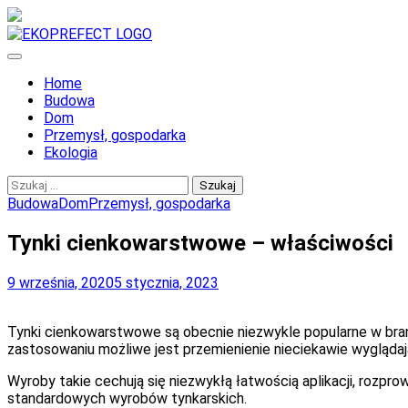
Skip
to
content
EKO PERFECT
Home
Budowa
Dom
Przemysł, gospodarka
Ekologia
Szukaj:
Budowa
Dom
Przemysł, gospodarka
Tynki cienkowarstwowe – właściwości
9 września, 2020
5 stycznia, 2023
Tynki cienkowarstwowe są obecnie niezwykle popularne w branż
zastosowaniu możliwe jest przemienienie nieciekawie wyglądają
Wyroby takie cechują się niezwykłą łatwością aplikacji, rozp
standardowych wyrobów tynkarskich.