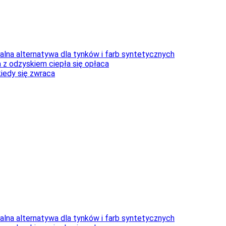
lna alternatywa dla tynków i farb syntetycznych
 z odzyskiem ciepła się opłaca
kiedy się zwraca
lna alternatywa dla tynków i farb syntetycznych