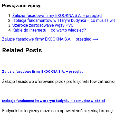
Powiązane wpisy:
Żaluzje fasadowe firmy EKOOKNA S.A. – przegląd
Izolacja fundamentów w starym budynku – co musisz wi
Szerokie zastosowanie węży PVC
Kable do Internetu – co warto wiedzieć?
Nawigacja
Żaluzje fasadowe firmy EKOOKNA S.A. – przegląd
⟶
wpisu
Related Posts
Żaluzje fasadowe firmy EKOOKNA S.A. – przegląd
Żaluzje fasadowe oferowane przez profesjonalistów zatrudnio
Izolacja fundamentów w starym budynku – co musisz wiedzieć
Budynek historyczny może nam opowiedzieć niejedną historię, za