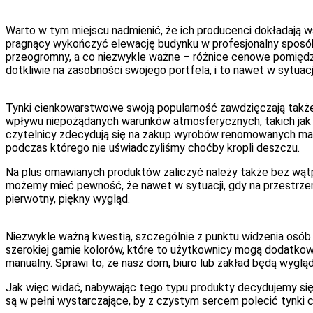
Warto w tym miejscu nadmienić, że ich producenci dokładają 
pragnący wykończyć elewację budynku w profesjonalny sposób 
przeogromny, a co niezwykle ważne – różnice cenowe pomiędz
dotkliwie na zasobności swojego portfela, i to nawet w sytu
Tynki cienkowarstwowe swoją popularność zawdzięczają także
wpływu niepożądanych warunków atmosferycznych, takich jak u
czytelnicy zdecydują się na zakup wyrobów renomowanych marek,
podczas którego nie uświadczyliśmy choćby kropli deszczu.
Na plus omawianych produktów zaliczyć należy także bez wąt
możemy mieć pewność, że nawet w sytuacji, gdy na przestrzeni 
pierwotny, piękny wygląd.
Niezwykle ważną kwestią, szczególnie z punktu widzenia osób 
szerokiej gamie kolorów, które to użytkownicy mogą dodatko
manualny. Sprawi to, że nasz dom, biuro lub zakład będą wygl
Jak więc widać, nabywając tego typu produkty decydujemy si
są w pełni wystarczające, by z czystym sercem polecić tynk