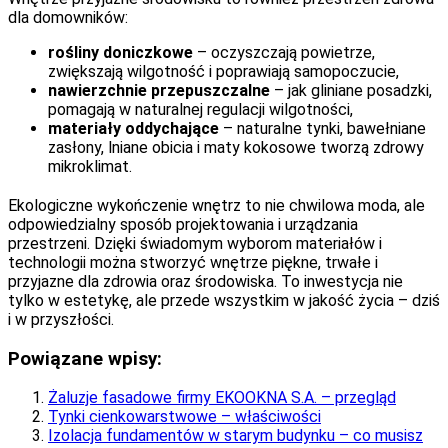
dla domowników:
rośliny doniczkowe
– oczyszczają powietrze,
zwiększają wilgotność i poprawiają samopoczucie,
nawierzchnie przepuszczalne
– jak gliniane posadzki,
pomagają w naturalnej regulacji wilgotności,
materiały oddychające
– naturalne tynki, bawełniane
zasłony, lniane obicia i maty kokosowe tworzą zdrowy
mikroklimat.
Ekologiczne wykończenie wnętrz to nie chwilowa moda, ale
odpowiedzialny sposób projektowania i urządzania
przestrzeni. Dzięki świadomym wyborom materiałów i
technologii można stworzyć wnętrze piękne, trwałe i
przyjazne dla zdrowia oraz środowiska. To inwestycja nie
tylko w estetykę, ale przede wszystkim w jakość życia – dziś
i w przyszłości.
Powiązane wpisy:
Żaluzje fasadowe firmy EKOOKNA S.A. – przegląd
Tynki cienkowarstwowe – właściwości
Izolacja fundamentów w starym budynku – co musisz