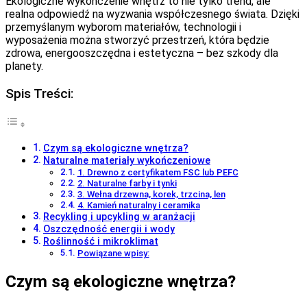
Ekologiczne wykończenie wnętrz to nie tylko trend, ale
realna odpowiedź na wyzwania współczesnego świata. Dzięki
przemyślanym wyborom materiałów, technologii i
wyposażenia można stworzyć przestrzeń, która będzie
zdrowa, energooszczędna i estetyczna – bez szkody dla
planety.
Spis Treści:
Czym są ekologiczne wnętrza?
Naturalne materiały wykończeniowe
1. Drewno z certyfikatem FSC lub PEFC
2. Naturalne farby i tynki
3. Wełna drzewna, korek, trzcina, len
4. Kamień naturalny i ceramika
Recykling i upcykling w aranżacji
Oszczędność energii i wody
Roślinność i mikroklimat
Powiązane wpisy:
Czym są ekologiczne wnętrza?