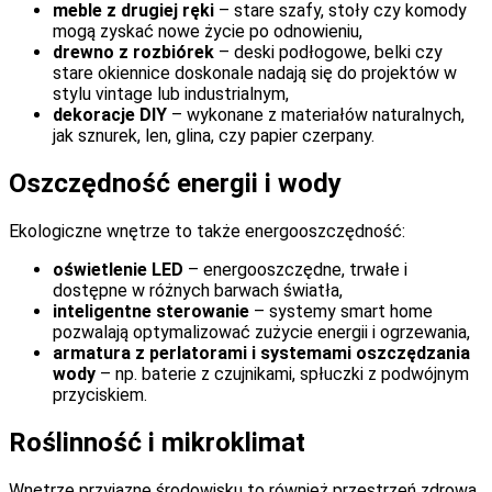
meble z drugiej ręki
– stare szafy, stoły czy komody
mogą zyskać nowe życie po odnowieniu,
drewno z rozbiórek
– deski podłogowe, belki czy
stare okiennice doskonale nadają się do projektów w
stylu vintage lub industrialnym,
dekoracje DIY
– wykonane z materiałów naturalnych,
jak sznurek, len, glina, czy papier czerpany.
Oszczędność energii i wody
Ekologiczne wnętrze to także energooszczędność:
oświetlenie LED
– energooszczędne, trwałe i
dostępne w różnych barwach światła,
inteligentne sterowanie
– systemy smart home
pozwalają optymalizować zużycie energii i ogrzewania,
armatura z perlatorami i systemami oszczędzania
wody
– np. baterie z czujnikami, spłuczki z podwójnym
przyciskiem.
Roślinność i mikroklimat
Wnętrze przyjazne środowisku to również przestrzeń zdrowa