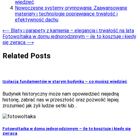
wiedzieć
Nowoczesne systemy orynnowania: Zaawansowane
materiały i technologie poprawiające trwałość i
efektywność dachu
Nawigacja
⟵
Blaty i parapety z kamienia – elegancja i trwałość na lata
Fotowoltaika w domu jednorodzinnym – ile to kosztuje i kiedy
wpisu
się zwraca
⟶
Related Posts
Izolacja fundamentów w starym budynku – co musisz wiedzieć
Budynek historyczny może nam opowiedzieć niejedną
historię, zabrać nas w przeszłość oraz pozwolić lepiej
zrozumieć jak żyli ludzie setki lub…
Fotowoltaika w domu jednorodzinnym – ile to kosztuje i kiedy się
zwraca