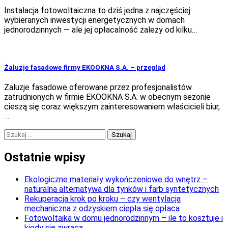
Instalacja fotowoltaiczna to dziś jedna z najczęściej
wybieranych inwestycji energetycznych w domach
jednorodzinnych — ale jej opłacalność zależy od kilku…
Żaluzje fasadowe firmy EKOOKNA S.A. – przegląd
Żaluzje fasadowe oferowane przez profesjonalistów
zatrudnionych w firmie EKOOKNA S.A. w obecnym sezonie
cieszą się coraz większym zainteresowaniem właścicieli biur,
…
Szukaj:
Ostatnie wpisy
Ekologiczne materiały wykończeniowe do wnętrz –
naturalna alternatywa dla tynków i farb syntetycznych
Rekuperacja krok po kroku – czy wentylacja
mechaniczna z odzyskiem ciepła się opłaca
Fotowoltaika w domu jednorodzinnym – ile to kosztuje i
kiedy się zwraca