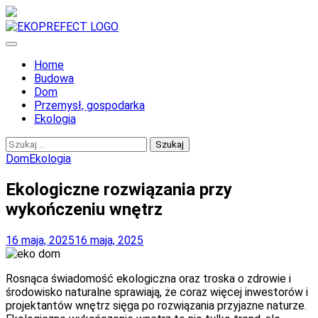
Skip
to
content
EKO PERFECT
Home
Budowa
Dom
Przemysł, gospodarka
Ekologia
Szukaj:
Dom
Ekologia
Ekologiczne rozwiązania przy
wykończeniu wnętrz
16 maja, 2025
16 maja, 2025
Rosnąca świadomość ekologiczna oraz troska o zdrowie i
środowisko naturalne sprawiają, że coraz więcej inwestorów i
projektantów wnętrz sięga po rozwiązania przyjazne naturze.